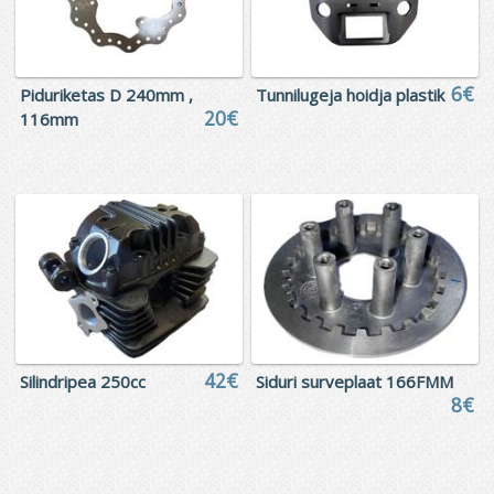
6€
Piduriketas D 240mm ,
Tunnilugeja hoidja plastik
20€
116mm
42€
Silindripea 250cc
Siduri surveplaat 166FMM
8€