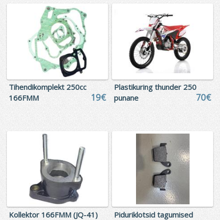
Tihendikomplekt 250cc
Plastikuring thunder 250
19€
70€
166FMM
punane
Kollektor 166FMM (JQ-41)
Piduriklotsid tagumised