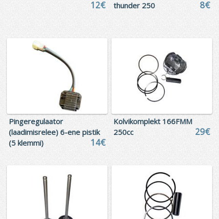
12€
8€
thunder 250
Pingeregulaator
Kolvikomplekt 166FMM
29€
(laadimisrelee) 6-ene pistik
250cc
14€
(5 klemmi)