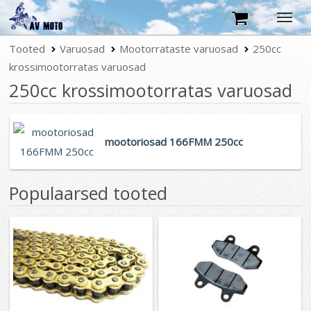
Tooted
Tootekataloog
Varuosad
Mootorrataste varuosad
250cc
krossimootorratas varuosad
Tingimused
250cc krossimootorratas varuosad
Kontakt
mootoriosad 166FMM 250cc
Populaarsed tooted