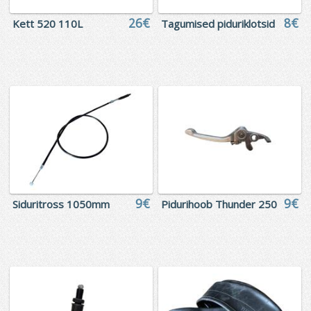
26€
8€
Kett 520 110L
Tagumised piduriklotsid
9€
9€
Siduritross 1050mm
Pidurihoob Thunder 250