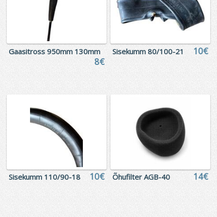
10€
Gaasitross 950mm 130mm
Sisekumm 80/100-21
8€
10€
14€
Sisekumm 110/90-18
Õhufilter AGB-40