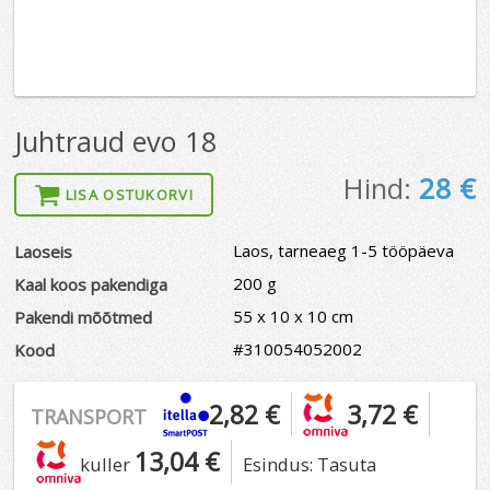
Juhtraud evo 18
Hind:
28
€
LISA OSTUKORVI
Laos, tarneaeg 1-5 tööpäeva
Laoseis
200 g
Kaal koos pakendiga
55 x 10 x 10 cm
Pakendi mõõtmed
#310054052002
Kood
2,82 €
3,72 €
TRANSPORT
13,04 €
kuller
Esindus: Tasuta