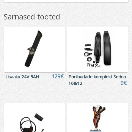
Sarnased tooted
129€
Lisaaku 24V 5AH
Porilaudade komplekt Sedna
9€
16&12