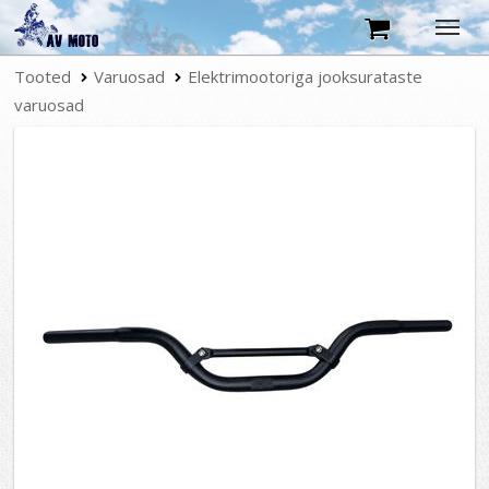
Tooted
Tootekataloog
Varuosad
Elektrimootoriga jooksurataste
varuosad
Tingimused
Kontakt