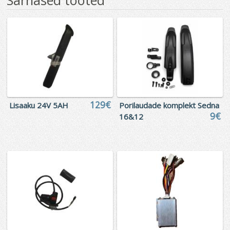
Sarnased tooted
129€
Lisaaku 24V 5AH
Porilaudade komplekt Sedna
9€
16&12